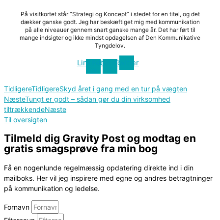
På visitkortet står “Strategi og Koncept” i stedet for en titel, og det
dækker ganske godt. Jeg har beskæftiget mig med kommunikation
på alle niveauer gennem snart ganske mange år. Det har ført til
mange indsigter og ikke mindst opdagelsen af Den Kommunikative
Tyngdelov.
Linkedin-
Facebook-
Twitter
in
f
Tidligere
Tidligere
Skyd året i gang med en tur på vægten
Næste
Tungt er godt – sådan gør du din virksomhed
tiltrækkende
Næste
Til oversigten
Tilmeld dig Gravity Post og modtag en
gratis smagsprøve fra min bog
Få en nogenlunde regelmæssig opdatering direkte ind i din
mailboks. Her vil jeg inspirere med egne og andres betragtninger
på kommunikation og ledelse.
Fornavn