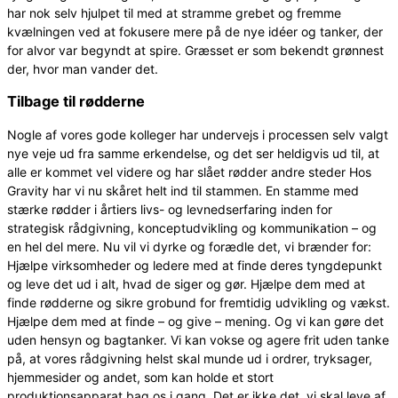
har nok selv hjulpet til med at stramme grebet og fremme
kvælningen ved at fokusere mere på de nye idéer og tanker, der
for alvor var begyndt at spire. Græsset er som bekendt grønnest
der, hvor man vander det.
Tilbage til rødderne
Nogle af vores gode kolleger har undervejs i processen selv valgt
nye veje ud fra samme erkendelse, og det ser heldigvis ud til, at
alle er kommet vel videre og har slået rødder andre steder Hos
Gravity har vi nu skåret helt ind til stammen. En stamme med
stærke rødder i årtiers livs- og levnedserfaring inden for
strategisk rådgivning, konceptudvikling og kommunikation – og
en hel del mere. Nu vil vi dyrke og forædle det, vi brænder for:
Hjælpe virksomheder og ledere med at finde deres tyngdepunkt
og leve det ud i alt, hvad de siger og gør. Hjælpe dem med at
finde rødderne og sikre grobund for fremtidig udvikling og vækst.
Hjælpe dem med at finde – og give – mening. Og vi kan gøre det
uden hensyn og bagtanker. Vi kan vokse og agere frit uden tanke
på, at vores rådgivning helst skal munde ud i ordrer, tryksager,
hjemmesider og andet, som kan holde et stort
produktionsapparat bag os i gang. Det er ikke det, vi skal leve af.