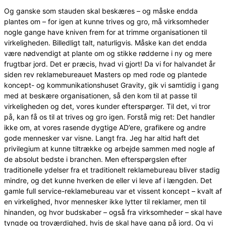
Og ganske som stauden skal beskæres – og måske endda
plantes om – for igen at kunne trives og gro, må virksomheder
nogle gange have kniven frem for at trimme organisationen til
virkeligheden. Billedligt talt, naturligvis. Måske kan det endda
være nødvendigt at plante om og stikke rødderne i ny og mere
frugtbar jord. Det er præcis, hvad vi gjort! Da vi for halvandet år
siden rev reklamebureauet Masters op med rode og plantede
koncept- og kommunikationshuset Gravity, gik vi samtidig i gang
med at beskære organisationen, så den kom til at passe til
virkeligheden og det, vores kunder efterspørger. Til det, vi tror
på, kan få os til at trives og gro igen. Forstå mig ret: Det handler
ikke om, at vores rasende dygtige AD’ere, grafikere og andre
gode mennesker var visne. Langt fra. Jeg har altid haft det
privilegium at kunne tiltrække og arbejde sammen med nogle af
de absolut bedste i branchen. Men efterspørgslen efter
traditionelle ydelser fra et traditionelt reklamebureau bliver stadig
mindre, og det kunne hverken de eller vi leve af i længden. Det
gamle full service-reklamebureau var et vissent koncept – kvalt af
en virkelighed, hvor mennesker ikke lytter til reklamer, men til
hinanden, og hvor budskaber – også fra virksomheder – skal have
tyngde og troværdighed, hvis de skal have gang på jord. Og vi