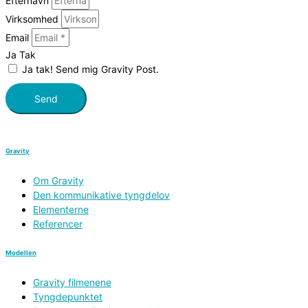
Efternavn
Virksomhed
Email
Ja Tak
Ja tak! Send mig Gravity Post.
Send
Gravity
Om Gravity
Den kommunikative tyngdelov
Elementerne
Referencer
Modellen
Gravity filmenene
Tyngdepunktet