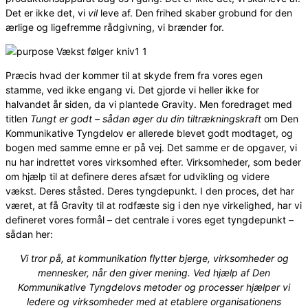
Det er ikke det, vi
vil
leve af. Den frihed skaber grobund for den
ærlige og ligefremme rådgivning, vi brænder for.
Præcis hvad der kommer til at skyde frem fra vores egen
stamme, ved ikke engang vi. Det gjorde vi heller ikke for
halvandet år siden, da vi plantede Gravity. Men foredraget med
titlen
Tungt er godt – sådan øger du din tiltrækningskraft
om Den
Kommunikative Tyngdelov er allerede blevet godt modtaget, og
bogen med samme emne er på vej. Det samme er de opgaver, vi
nu har indrettet vores virksomhed efter. Virksomheder, som beder
om hjælp til at definere deres afsæt for udvikling og videre
vækst. Deres ståsted. Deres tyngdepunkt. I den proces, det har
været, at få Gravity til at rodfæste sig i den nye virkelighed, har vi
defineret vores formål – det centrale i vores eget tyngdepunkt –
sådan her:
Vi tror på, at kommunikation flytter bjerge, virksomheder og
mennesker, når den giver mening. Ved hjælp af Den
Kommunikative Tyngdelovs metoder og processer hjælper vi
ledere og virksomheder med at etablere organisationens