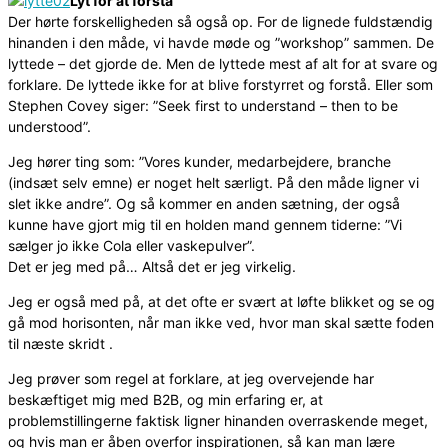
Lyt for at forstå
Der hørte forskelligheden så også op. For de lignede fuldstændig
hinanden i den måde, vi havde møde og ”workshop” sammen. De
lyttede – det gjorde de. Men de lyttede mest af alt for at svare og
forklare. De lyttede ikke for at blive forstyrret og forstå. Eller som
Stephen Covey siger: ”Seek first to understand – then to be
understood”.
Jeg hører ting som: ”Vores kunder, medarbejdere, branche
(indsæt selv emne) er noget helt særligt. På den måde ligner vi
slet ikke andre”. Og så kommer en anden sætning, der også
kunne have gjort mig til en holden mand gennem tiderne: ”Vi
sælger jo ikke Cola eller vaskepulver”.
Det er jeg med på… Altså det er jeg virkelig.
Jeg er også med på, at det ofte er svært at løfte blikket og se og
gå mod horisonten, når man ikke ved, hvor man skal sætte foden
til næste skridt .
Jeg prøver som regel at forklare, at jeg overvejende har
beskæftiget mig med B2B, og min erfaring er, at
problemstillingerne faktisk ligner hinanden overraskende meget,
og hvis man er åben overfor inspirationen, så kan man lære