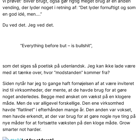
vi prøvet” bliver brugt, også gør rigtig meget brug af en anden
vending, der lyder noget i retning af: ”Det lyder fornuftigt og som
en god idé, men….”
Du ved det. Jeg ved det.
”Everything before but – is bullshit”,
som det siges så poetisk på udenlandsk. Jeg kan ikke lade være
med at tænke over, hvor ”modstanden” kommer fra?
Siden nytår har jeg to gange haft fornøjelsen af at være inviteret
ind til virksomheder, der mente, at de havde brug for at gøre
noget anderledes. Begge med ønsket om vækst på en klogere
måde. Men de var alligevel forskellige. Den ene virksomhed
havde ”flatlinet” i efterhånden mange år. Den anden var vokset,
men havde erkendt, at der var brug for at gøre nogle nye ting på
nye måder for at fortsætte væksten på den kloge måde. Grow
smarter not harder.