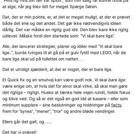
”Hvis og hvis din røv var spids”, som min salig far kunne finde på
at sige, når jeg blev lidt for meget Spørge Søren.
Det, der er min pointe, er, at det er meget muligt, at der er prøvet
både det ene og det andet. Det gør ikke nødvendigvis idéen
dårlig. Det var måske en rigtig god idé. Den blev bare ikke rigtig
udlevet. Måske fordi den startede som: ”Vi skal bare lige”.
Alle, der lancerer strategier, planer og idéer med ”Vi skal bare
lige..”, burde tvinges til at gå på et gulv fyldt med LEGO, når de
bare lige skal ud på toilettet om natten. . .
Det er utroligt sjældent, at der er noget, der er bare lige.
Et Quick fix og en smutvej kan være godt nok. Vi skal
bare lige
være enige om, at hvis det for alvor skal virke, så skal man gøre
det rigtige – rigtigt. Huske at tænke hele vejen rundt, holde fokus
og blive ved. Og så er det også en god idé at basere – eller som
minimum supplere – sine beslutninger og holdninger på
facts
,
frem for ”synes”, ”mener”, ”tror” og andre bløde vendinger.
Ellers går det galt, og …..
Det har vi prøvet!