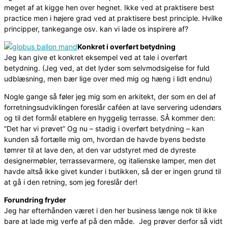
meget af at kigge hen over hegnet. Ikke ved at praktisere best
practice men i højere grad ved at praktisere best principle. Hvilke
principper, tankegange osv. kan vi lade os inspirere af?
Konkret i overført betydning
Jeg kan give et konkret eksempel ved at tale i overført
betydning. (Jeg ved, at det lyder som selvmodsigelse for fuld
udblæsning, men bær lige over med mig og hæng i lidt endnu)
Nogle gange så føler jeg mig som en arkitekt, der som en del af
forretningsudviklingen foreslår caféen at lave servering udendørs
og til det formål etablere en hyggelig terrasse. SÅ kommer den:
”Det har vi prøvet” Og nu – stadig i overført betydning – kan
kunden så fortælle mig om, hvordan de havde byens bedste
tømrer til at lave den, at den var udstyret med de dyreste
designermøbler, terrassevarmere, og italienske lamper, men det
havde altså ikke givet kunder i butikken, så der er ingen grund til
at gå i den retning, som jeg foreslår der!
Forundring fryder
Jeg har efterhånden været i den her business længe nok til ikke
bare at lade mig verfe af på den måde. Jeg prøver derfor så vidt