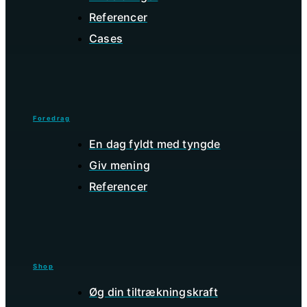
Referencer
Cases
Foredrag
En dag fyldt med tyngde
Giv mening
Referencer
Shop
Øg din tiltrækningskraft