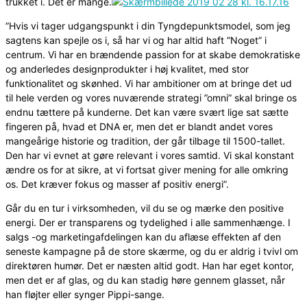
trukket i. Det er mange.
”Hvis vi tager udgangspunkt i din Tyngdepunktsmodel, som jeg
sagtens kan spejle os i, så har vi og har altid haft ”Noget” i
centrum. Vi har en brændende passion for at skabe demokratiske
og anderledes designprodukter i høj kvalitet, med stor
funktionalitet og skønhed. Vi har ambitioner om at bringe det ud
til hele verden og vores nuværende strategi ”omni” skal bringe os
endnu tættere på kunderne. Det kan være svært lige sat sætte
fingeren på, hvad et DNA er, men det er blandt andet vores
mangeårige historie og tradition, der går tilbage til 1500-tallet.
Den har vi evnet at gøre relevant i vores samtid. Vi skal konstant
ændre os for at sikre, at vi fortsat giver mening for alle omkring
os. Det kræver fokus og masser af positiv energi”.
Går du en tur i virksomheden, vil du se og mærke den positive
energi. Der er transparens og tydelighed i alle sammenhænge. I
salgs -og marketingafdelingen kan du aflæse effekten af den
seneste kampagne på de store skærme, og du er aldrig i tvivl om
direktøren humør. Det er næsten altid godt. Han har eget kontor,
men det er af glas, og du kan stadig høre gennem glasset, når
han fløjter eller synger Pippi-sange.