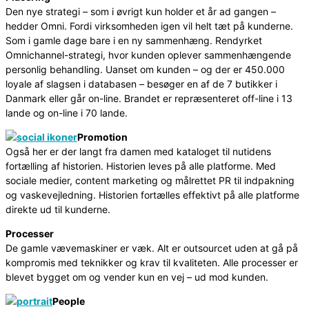
Den nye strategi – som i øvrigt kun holder et år ad gangen –
hedder Omni. Fordi virksomheden igen vil helt tæt på kunderne.
Som i gamle dage bare i en ny sammenhæng. Rendyrket
Omnichannel-strategi, hvor kunden oplever sammenhængende
personlig behandling. Uanset om kunden – og der er 450.000
loyale af slagsen i databasen – besøger en af de 7 butikker i
Danmark eller går on-line. Brandet er repræsenteret off-line i 13
lande og on-line i 70 lande.
Promotion
Også her er der langt fra damen med kataloget til nutidens
fortælling af historien. Historien leves på alle platforme. Med
sociale medier, content marketing og målrettet PR til indpakning
og vaskevejledning. Historien fortælles effektivt på alle platforme
direkte ud til kunderne.
Processer
De gamle vævemaskiner er væk. Alt er outsourcet uden at gå på
kompromis med teknikker og krav til kvaliteten. Alle processer er
blevet bygget om og vender kun en vej – ud mod kunden.
People