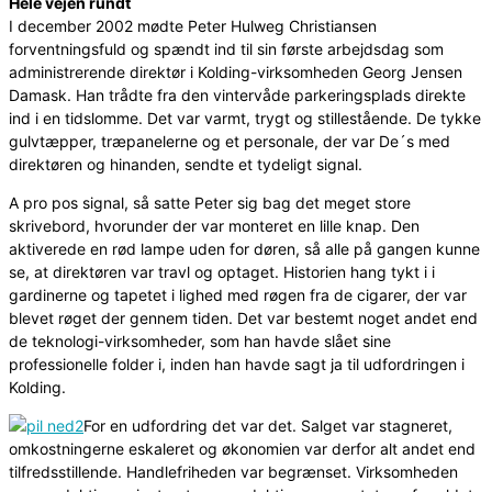
Hele vejen rundt
I december 2002 mødte Peter Hulweg Christiansen
forventningsfuld og spændt ind til sin første arbejdsdag som
administrerende direktør i Kolding-virksomheden Georg Jensen
Damask. Han trådte fra den vintervåde parkeringsplads direkte
ind i en tidslomme. Det var varmt, trygt og stillestående. De tykke
gulvtæpper, træpanelerne og et personale, der var De´s med
direktøren og hinanden, sendte et tydeligt signal.
A pro pos signal, så satte Peter sig bag det meget store
skrivebord, hvorunder der var monteret en lille knap. Den
aktiverede en rød lampe uden for døren, så alle på gangen kunne
se, at direktøren var travl og optaget. Historien hang tykt i i
gardinerne og tapetet i lighed med røgen fra de cigarer, der var
blevet røget der gennem tiden. Det var bestemt noget andet end
de teknologi-virksomheder, som han havde slået sine
professionelle folder i, inden han havde sagt ja til udfordringen i
Kolding.
For en udfordring det var det. Salget var stagneret,
omkostningerne eskaleret og økonomien var derfor alt andet end
tilfredsstillende. Handlefriheden var begrænset. Virksomheden