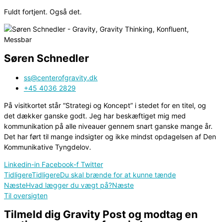
Fuldt fortjent. Også det.
Søren Schnedler
ss@centerofgravity.dk
+45 4036 2829
På visitkortet står “Strategi og Koncept” i stedet for en titel, og
det dækker ganske godt. Jeg har beskæftiget mig med
kommunikation på alle niveauer gennem snart ganske mange år.
Det har ført til mange indsigter og ikke mindst opdagelsen af Den
Kommunikative Tyngdelov.
Linkedin-in
Facebook-f
Twitter
Tidligere
Tidligere
Du skal brænde for at kunne tænde
Næste
Hvad lægger du vægt på?
Næste
Til oversigten
Tilmeld dig Gravity Post og modtag en