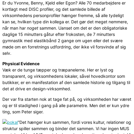
Er du Yvonne, Benny, Kjeld eller Egon? Alle 70 medarbejdere er
kortlagt med DISC profiler, og det samlede billede af
virksomhedens personprofiler hænger fremme, så alle tydeligt
kan se, hvilken type din kollega er. Det gør det meget nemmere,
når man har
noget
sammen. Uanset om det er den obligatoriske
daglige 15 minutters gåtur efter frokosten, de 7 minutters
gymnastik med elastikbånd 2 gange om ugen eller det svære
møde om en forretnings udfordring, der ikke vil forsvinde af sig
selv.
Physical Evidence
Væk er de tunge tæpper og træpanelerne. Her er lyst og
transparent, og virksomhedens lokaler, såvel hovedkontor som
butikker, er en manifestation af den samlede historie og tilgang til
det at drive en design-virksomhed.
Der var fra starten nok at tage fat på, og virksomheden har været
og er til stadighed i gang på alle parametre. Men det er kun ydre
ting, som Peter siger.
”Det hænger kun sammen, fordi vores kultur, relationer og
struktur spiller sammen og binder det sammen. Vi har ingen MUS