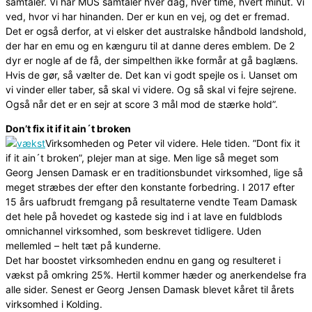
samtaler. Vi har MUS samtaler hver dag, hver time, hvert minut. Vi
ved, hvor vi har hinanden. Der er kun en vej, og det er fremad.
Det er også derfor, at vi elsker det australske håndbold landshold,
der har en emu og en kænguru til at danne deres emblem. De 2
dyr er nogle af de få, der simpelthen ikke formår at gå baglæns.
Hvis de gør, så vælter de. Det kan vi godt spejle os i. Uanset om
vi vinder eller taber, så skal vi videre. Og så skal vi fejre sejrene.
Også når det er en sejr at score 3 mål mod de stærke hold”.
Don’t fix it if it ain´t broken
Virksomheden og Peter vil videre. Hele tiden. ”Dont fix it
if it ain´t broken”, plejer man at sige. Men lige så meget som
Georg Jensen Damask er en traditionsbundet virksomhed, lige så
meget stræbes der efter den konstante forbedring. I 2017 efter
15 års uafbrudt fremgang på resultaterne vendte Team Damask
det hele på hovedet og kastede sig ind i at lave en fuldblods
omnichannel virksomhed, som beskrevet tidligere. Uden
mellemled – helt tæt på kunderne.
Det har boostet virksomheden endnu en gang og resulteret i
vækst på omkring 25%. Hertil kommer hæder og anerkendelse fra
alle sider. Senest er Georg Jensen Damask blevet kåret til årets
virksomhed i Kolding.