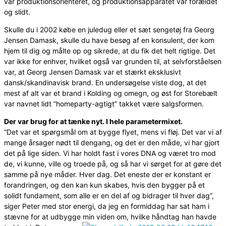
var produktionsorienteret, og produktionsapparatet var forældet
og slidt.
Skulle du i 2002 købe en juledug eller et sæt sengetøj fra Georg
Jensen Damask, skulle du have besøg af en konsulent, der kom
hjem til dig og målte op og sikrede, at du fik det helt rigtige. Det
var ikke for enhver, hvilket også var grunden til, at selvforståelsen
var, at Georg Jensen Damask var et stærkt eksklusivt
dansk/skandinavisk brand. En undersøgelse viste dog, at det
mest af alt var et brand i Kolding og omegn, og øst for Storebælt
var navnet lidt ”homeparty-agtigt” takket være salgsformen.
Der var brug for at tænke nyt. I hele parametermixet.
”Det var et spørgsmål om at bygge flyet, mens vi fløj. Det var vi af
mange årsager nødt til dengang, og det er den måde, vi har gjort
det på lige siden. Vi har holdt fast i vores DNA og været tro mod
de, vi kunne, ville og troede på, og så har vi sørget for at gøre det
samme på nye måder. Hver dag. Det eneste der er konstant er
forandringen, og den kan kun skabes, hvis den bygger på et
solidt fundament, som alle er en del af og bidrager til hver dag”,
siger Peter med stor energi, da jeg en formiddag har sat ham i
stævne for at udbygge min viden om, hvilke håndtag han havde